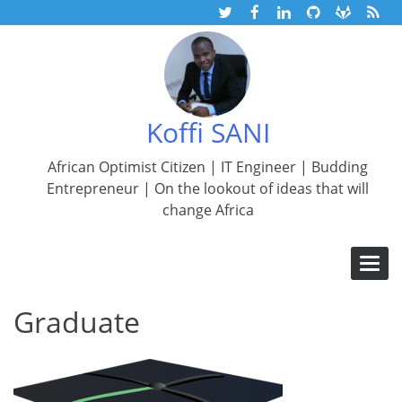
Skip
to
Koffi
content
SANIAller
à
l'accueil
Koffi SANI
de
African Optimist Citizen | IT Engineer | Budding
Entrepreneur | On the lookout of ideas that will
change Africa
Basculer
la
navigatio
Graduate