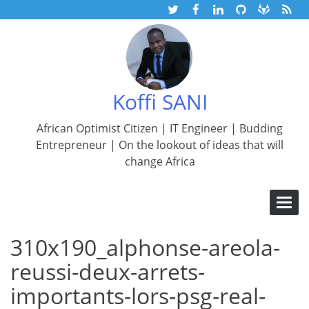
Skip
to
Koffi
content
SANIAller
à
l'accueil
Koffi SANI
de
African Optimist Citizen | IT Engineer | Budding
Entrepreneur | On the lookout of ideas that will
change Africa
Basculer
la
navigatio
310x190_alphonse-areola-
reussi-deux-arrets-
importants-lors-psg-real-