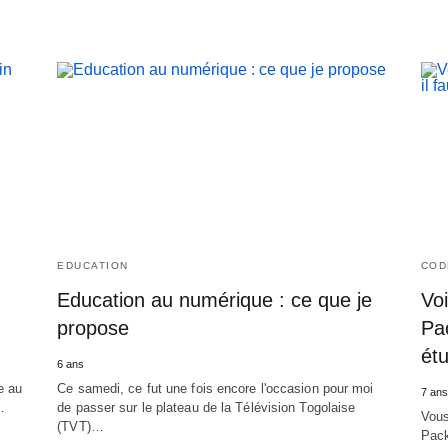
EDUCATION
COD
Education au numérique : ce que je
Vo
propose
Pac
étu
6 ans
e au
Ce samedi, ce fut une fois encore l'occasion pour moi
7 ans
…
de passer sur le plateau de la Télévision Togolaise
Vous
(TVT)…
Pack