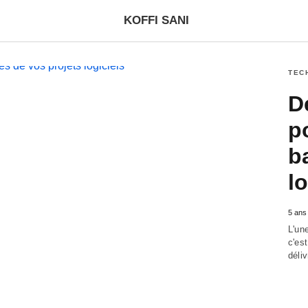
KOFFI SANI
TEC
D
p
b
l
5 ans
L'un
c'est
déli