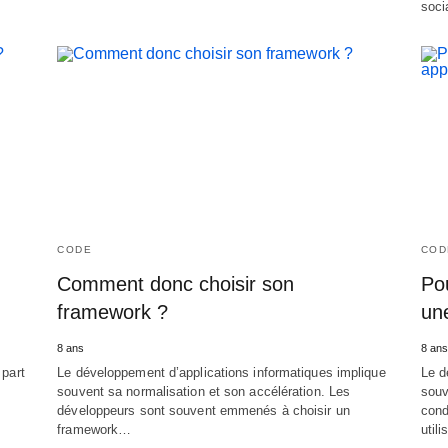
soci
CODE
COD
Comment donc choisir son
Pou
framework ?
un
8 ans
8 ans
 part
Le développement d’applications informatiques implique
Le d
souvent sa normalisation et son accélération. Les
souv
développeurs sont souvent emmenés à choisir un
cond
framework…
util