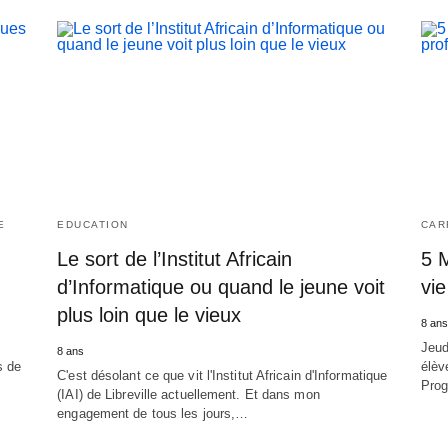
E
EDUCATION
CAR
Le sort de l’Institut Africain
5 
d’Informatique ou quand le jeune voit
vie
plus loin que le vieux
8 ans
Jeud
8 ans
s de
élèv
C'est désolant ce que vit l'Institut Africain d'Informatique
Prog
(IAI) de Libreville actuellement. Et dans mon
engagement de tous les jours,…