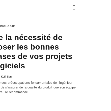
HNOLOGIE
e la nécessité de
Ty
yo
oser les bonnes
se
qu
ases de vos projets
an
hit
ent
ogiciels
Koffi Sani
e des préoccupations fondamentales de l'Ingénieur
 de s'assurer de la qualité du produit que son équipe
vre. Je recommande…