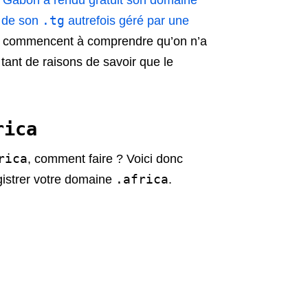
 Gabon a rendu gratuit son domaine
.tg
e de son
autrefois géré par une
rnet commencent à comprendre qu’on n’a
 tant de raisons de savoir que le
rica
rica
, comment faire ? Voici donc
.africa
gistrer votre domaine
.