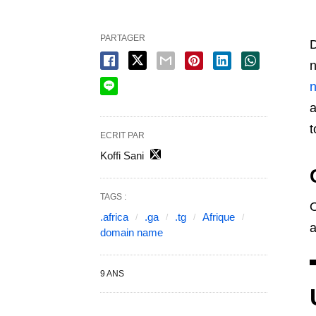
PARTAGER
D
n
n
a
t
ECRIT PAR
Koffi Sani
TAGS :
O
.africa
.ga
.tg
Afrique
a
domain name
9 ANS