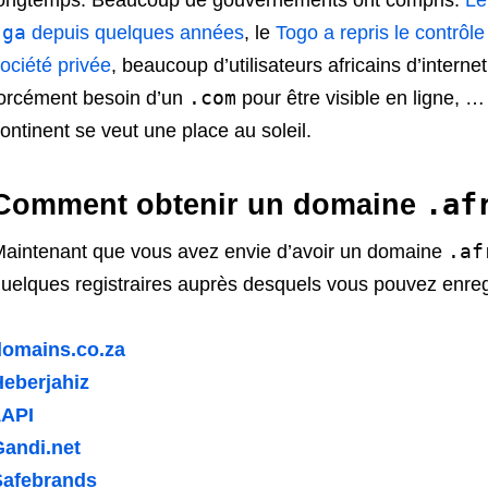
ongtemps. Beaucoup de gouvernements ont compris.
Le
.ga
depuis quelques années
, le
Togo a repris le contrôl
ociété privée
, beaucoup d’utilisateurs africains d’inte
.com
orcément besoin d’un
pour être visible en ligne, …
ontinent se veut une place au soleil.
.af
Comment obtenir un domaine
.af
aintenant que vous avez envie d’avoir un domaine
uelques registraires auprès desquels vous pouvez enre
domains.co.za
eberjahiz
1API
Gandi.net
Safebrands