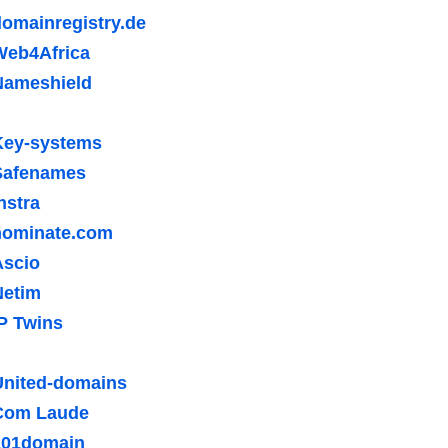
omainregistry.de
Web4Africa
Nameshield
Key-systems
Safenames
nstra
nominate.com
Ascio
Netim
P Twins
United-domains
Com Laude
101domain